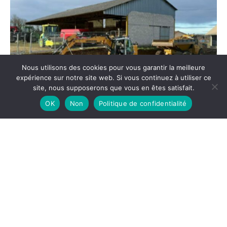
Nous utilisons des cookies pour vous garantir la meilleure
expérience sur notre site web. Si vous continuez à utiliser ce
site, nous supposerons que vous en êtes satisfait.
OK
Non
Politique de confidentialité
Terrassement et empierrement
pour la construction d’un
bâtiment viticole à Paisia (39)
24 FÉVRIER 2026