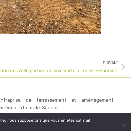
Su
SUIVANT
Création et l’aménagement d’une nouvelle portion de voie verte à Lons-le-Saunier (39)
Entreprise de terrassement et aménagement
extérieur à Lons-le-Saunier
 site, nous supposerons que vous en êtes satisfait.