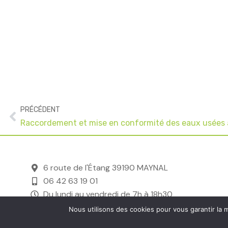
Précédent
PRÉCÉDENT
Raccordement et mise en conformité des eaux usées 
6 route de l'Étang 39190 MAYNAL
06 42 63 19 01
Du lundi au vendredi de 7h à 18h30
Nous utilisons des cookies pour vous garantir la m