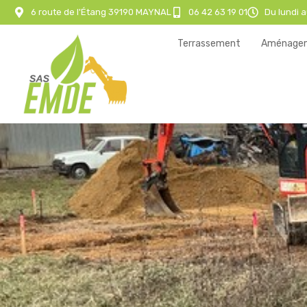
Aller
6 route de l'Étang 39190 MAYNAL
06 42 63 19 01
Du lundi 
au
contenu
Terrassement
Aménagem