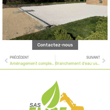
Contactez-nous
Précédent
Su
PRÉCÉDENT
SUIVANT
Aménagement complet d’une cour de maison à
Branchement d’eau usée d’un bâtiment communal à Cousance (39)